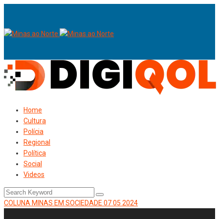
Home
Cultura
Polícia
Regional
Política
Social
Videos
COLUNA MINAS EM SOCIEDADE 07 05 2024