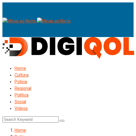
Home
Cultura
Polícia
Regional
Política
Social
Videos
Home