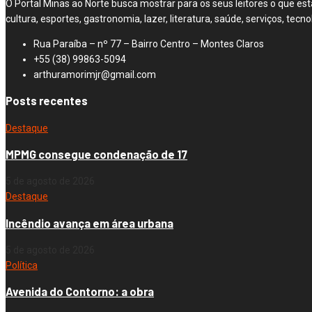
O Portal Minas ao Norte busca mostrar para os seus leitores o que est
cultura, esportes, gastronomia, lazer, literatura, saúde, serviços, t
Rua Paraíba – nº 77 – Bairro Centro – Montes Claros
+55 (38) 99863-5094
arthuramorimjr@gmail.com
Posts recentes
Destaque
MPMG consegue condenação de 17
5 de agosto de 2026
Destaque
Incêndio avança em área urbana
5 de agosto de 2026
Política
Avenida do Contorno: a obra