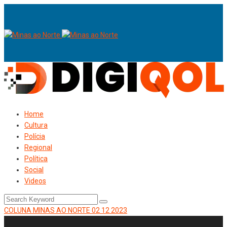
Home
Cultura
Polícia
Regional
Política
Social
Videos
COLUNA MINAS AO NORTE 02 12 2023