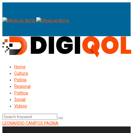
Home
Cultura
Polícia
Regional
Política
Social
Videos
LEONARDIO CAMPOS PAGINA