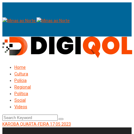
Home
Cultura
Polícia
Regional
Política
Social
Videos
KAROBA QUARTA-FEIRA 17 05 2023