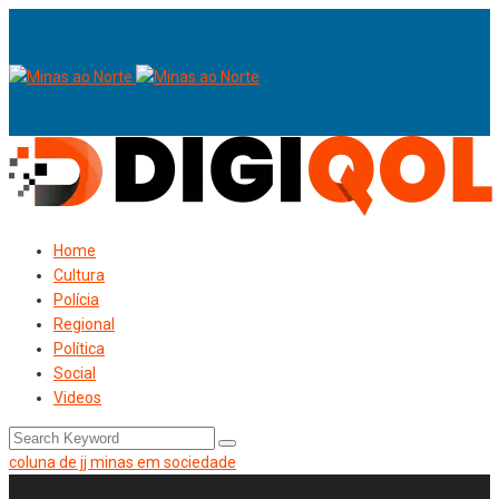
Home
Cultura
Polícia
Regional
Política
Social
Videos
coluna de jj minas em sociedade