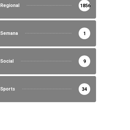
Regional
1856
Semana
1
Social
9
Sports
34