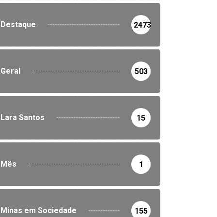
Destaque
2473
Geral
503
Lara Santos
15
Mês
1
Minas em Sociedade
155