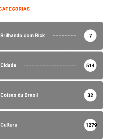
CATEGORIAS
Brilhando com Rick
7
Cidade
514
Coisas du Brasil
32
Cultura
1279