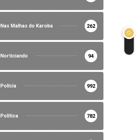
Nas Malhas do Karoba
262
Norticiando
94
Polícia
992
Política
782