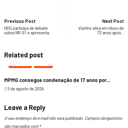
Previous Post
Next Post
HDG participa de debate
Vizinho atira em idoso de
sobre NR-01 e apresenta…
72 anos após…
Related post
DESTAQUE
POLÍCIA
MPMG consegue condenação de 17 anos por...
I
5 de agosto de 2026
5
Leave a Reply
O seu endereço de e-mail não será publicado.
Campos obrigatórios
são marcados com
*