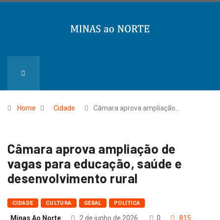
Home
Cidade
Câmara aprova ampliação…
Câmara aprova ampliação de
vagas para educação, saúde e
desenvolvimento rural
CIDADE
CULTURA
GERAL
POLÍTICA
Minas Ao Norte
2 de junho de 2026
0
815