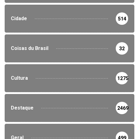
Cidade
514
Coisas du Brasil
32
Cultura
1275
Destaque
2469
Geral
499