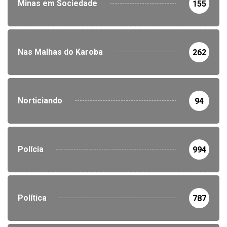
Minas em Sociedade
155
Nas Malhas do Karoba
262
Norticiando
94
Polícia
994
Política
787