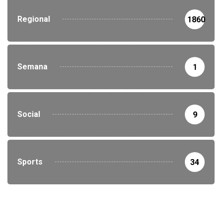
Regional
1860
Semana
1
Social
9
Sports
34