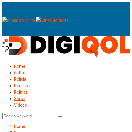
Home
Cultura
Polícia
Regional
Política
Social
Videos
Home