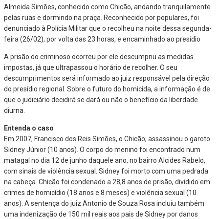
Almeida Simões, conhecido como Chicão, andando tranquilamente
pelas ruas e dormindo na praça. Reconhecido por populares, foi
denunciado à Polícia Militar que o recolheu na noite dessa segunda-
feira (26/02), por volta das 23 horas, e encaminhado ao presídio
A prisão do criminoso ocorreu por ele descumpriu as medidas
impostas, já que ultrapassou o horário de recolher. O seu
descumprimentos será informado ao juiz responsável pela direção
do presídio regional. Sobre o futuro do homicida, a informação é de
que o judiciário decidirá se dará ou não o benefício da liberdade
diurna.
Entenda o caso
Em 2007, Francisco dos Reis Simões, o Chicão, assassinou o garoto
Sidney Júnior (10 anos). O corpo do menino foi encontrado num
matagal no dia 12 de junho daquele ano, no bairro Alcides Rabelo,
com sinais de violência sexual. Sidney foi morto com uma pedrada
na cabeça. Chicão foi condenado a 28,8 anos de prisão, dividido em
crimes de homicídio (18 anos e 8 meses) e violência sexual (10
anos). A sentença do juiz Antonio de Souza Rosa incluiu também
uma indenização de 150 mil reais aos pais de Sidney por danos