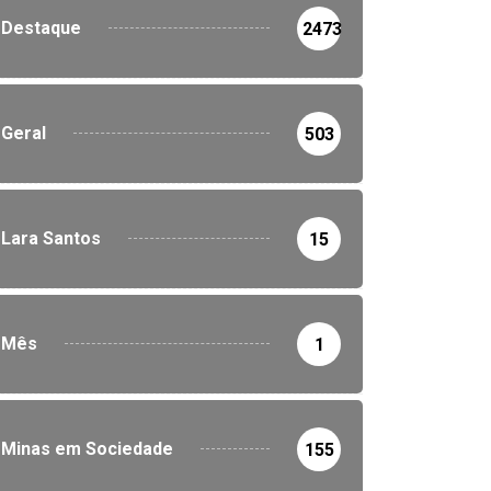
Destaque
2473
Geral
503
Lara Santos
15
Mês
1
Minas em Sociedade
155