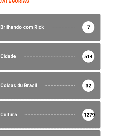
CATEGORIAS
Brilhando com Rick
7
Cidade
514
Coisas du Brasil
32
Cultura
1279