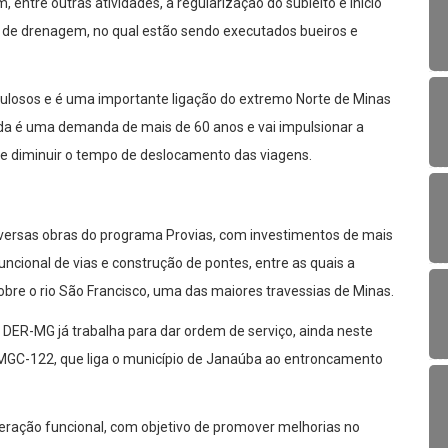
entre outras atividades, a regularização do subleito e início
o de drenagem, no qual estão sendo executados bueiros e
opulosos e é uma importante ligação do extremo Norte de Minas
da é uma demanda de mais de 60 anos e vai impulsionar a
 e diminuir o tempo de deslocamento das viagens.
iversas obras do programa Provias, com investimentos de mais
cional de vias e construção de pontes, entre as quais a
re o rio São Francisco, uma das maiores travessias de Minas.
O DER-MG já trabalha para dar ordem de serviço, ainda neste
 MGC-122, que liga o município de Janaúba ao entroncamento
peração funcional, com objetivo de promover melhorias no