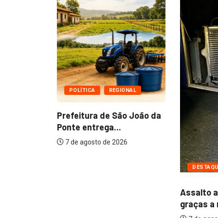
DESTAQ
Fé usada
deixa víti
7 de agos
ONAL
ão João da
26
DESTAQUE
POLÍCIA
Assalto a ônibus falha
graças a reação...