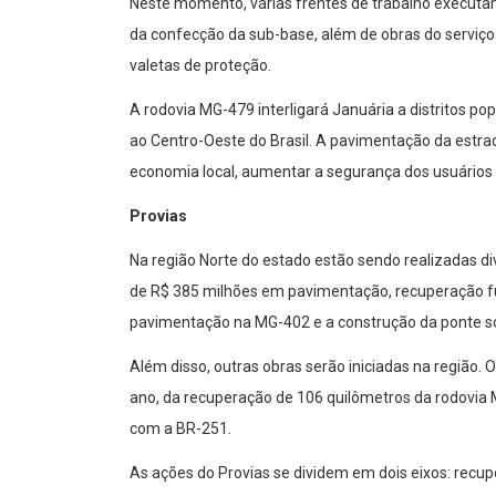
Neste momento, várias frentes de trabalho executam, 
da confecção da sub-base, além de obras do serviç
valetas de proteção.
A rodovia MG-479 interligará Januária a distritos p
ao Centro-Oeste do Brasil. A pavimentação da estra
economia local, aumentar a segurança dos usuários
Provias
Na região Norte do estado estão sendo realizadas d
de R$ 385 milhões em pavimentação, recuperação fun
pavimentação na MG-402 e a construção da ponte sob
Além disso, outras obras serão iniciadas na região. 
ano, da recuperação de 106 quilômetros da rodovia
com a BR-251.
As ações do Provias se dividem em dois eixos: recu