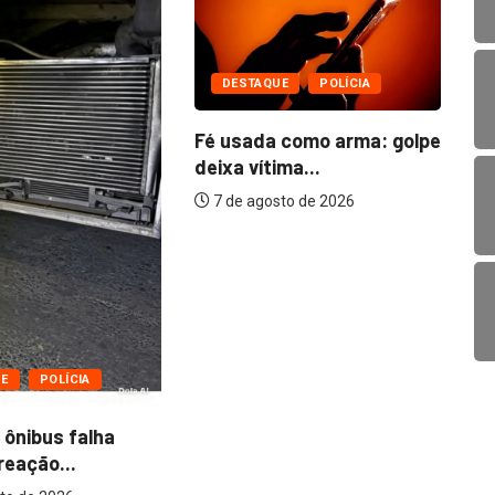
UE
POLÍCIA
 como arma: golpe
ma...
to de 2026
POLÍTICA
REGIONAL
Prefeitura de São João da
Ponte entrega...
7 de agosto de 2026
As
gr