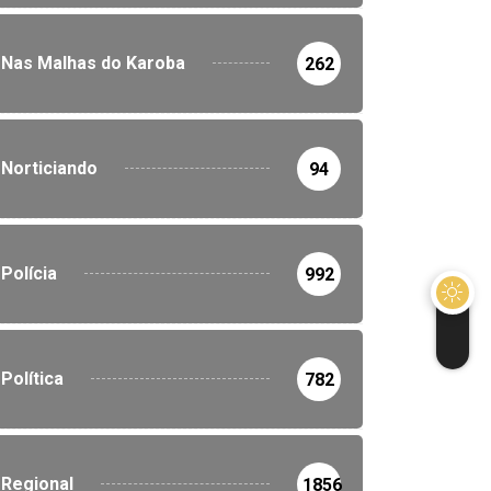
Nas Malhas do Karoba
262
Norticiando
94
Polícia
992
Política
782
Regional
1856