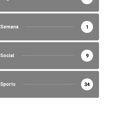
DESTAQUE
POLÍCIA
Semana
1
Fé usada como arma: gol
deixa vítima...
7 de agosto de 2026
Social
9
Sports
34
DESTAQUE
POLÍCIA
salto a ônibus falha
aças a reação...