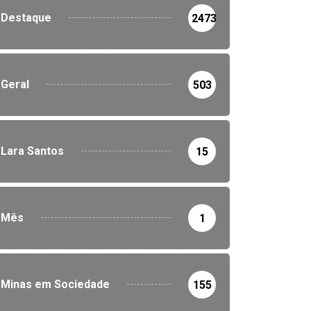
Destaque
2473
Geral
503
Lara Santos
15
Mês
1
Minas em Sociedade
155