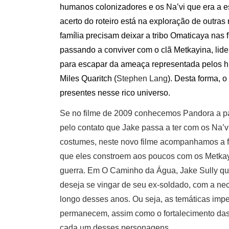
humanos colonizadores e os Na’vi que era a est
acerto do roteiro está na exploração de outras
família precisam deixar a tribo Omaticaya nas 
passando a conviver com o clã Metkayina, lide
para escapar da ameaça representada pelos
Miles Quaritch (
Stephen Lang
). Desta forma, 
presentes nesse rico universo.
Se no filme de 2009 conhecemos Pandora a par
pelo contato que Jake passa a ter com os Na’v
costumes, neste novo filme acompanhamos a fo
que eles constroem aos poucos com os Metkay
guerra. Em O Caminho da Água, Jake Sully que
deseja se vingar de seu ex-soldado, com a nec
longo desses anos. Ou seja, as temáticas imper
permanecem, assim como o fortalecimento das 
cada um desses personagens.