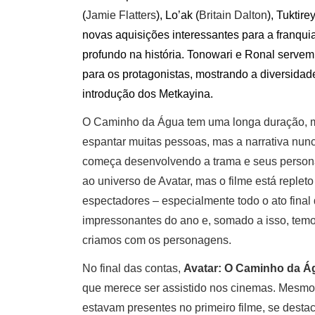
(
Jamie Flatters
), Lo’ak (
Britain Dalton
), Tuktirey
novas aquisições interessantes para a franq
profundo na história. Tonowari e Ronal servem
para os protagonistas, mostrando a diversida
introdução dos Metkayina.
O Caminho da Água tem uma longa duração, ma
espantar muitas pessoas, mas a narrativa nun
começa desenvolvendo a trama e seus persona
ao universo de Avatar, mas o filme está reple
espectadores – especialmente todo o ato fin
impressonantes do ano e, somado a isso, tem
criamos com os personagens.
No final das contas,
Avatar: O Caminho da Á
que merece ser assistido nos cinemas. Mesmo
estavam presentes no primeiro filme, se desta