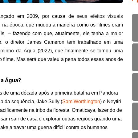
ançado em 2009, por causa de
seus efeitos visuais
D na época
, que mudou a maneira como os filmes eram
ais – fazendo com que, atualmente, ele tenha
a maior
o, o diretor James Cameron tem trabalhado em uma
aminho da Água
(2022), que finalmente se tornou uma
ro filme. Mas será que valeu a pena todos esses anos de
 da Água?
s de uma década após a primeira batalha em Pandora
ia da sequência, Jake Sully (
Sam Worthington
) e Neytiri
acificamente na tribo da floresta, Omaticaya, fazendo de
cisam sair de casa e explorar outras regiões quando uma
ake a travar uma guerra difícil contra os humanos