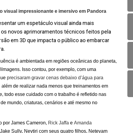
o visual impressionante e imersivo em Pandora
sentar um espetáculo visual ainda mais
m os novos aprimoramentos técnicos feitos pela
rsão em 3D que impacta o público ao embarcar
ra.
quência é ambientada em regiões oceânicas do planeta,
 filmagens. Isso contou, por exemplo, com uma
que
precisaram gravar cenas debaixo d’água para
, além de realizar nada menos que treinamentos em
, todo esse cuidado com o trabalho é refletido nas
 de mundo, criaturas, cenários e até mesmo no
ção por James Cameron,
Rick Jaffa
e
Amanda
 Jake Sully, Neytiri com seus quatro filhos, Neteyam