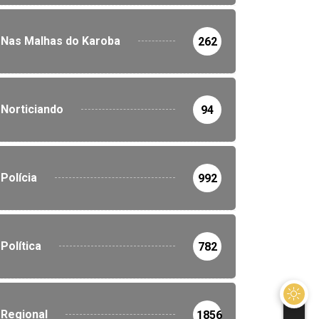
Nas Malhas do Karoba
262
Norticiando
94
Polícia
992
Política
782
Regional
1856