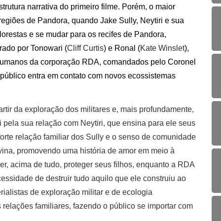
rutura narrativa do primeiro filme. Porém, o maior
 regiões de Pandora, quando Jake Sully, Neytiri e sua
florestas e se mudar para os recifes de Pandora,
rado por Tonowari (
Cliff Curtis
) e Ronal (
Kate Winslet
),
 humanos da corporação RDA, comandados pelo Coronel
o público entra em contato com novos ecossistemas
tir da exploração dos militares e, mais profundamente,
i pela sua relação com Neytiri, que ensina para ele seus
rte relação familiar dos Sully e o senso de comunidade
ina, promovendo uma história de amor em meio à
r, acima de tudo, proteger seus filhos, enquanto a RDA
essidade de destruir tudo aquilo que ele construiu ao
ialistas de exploração militar e de ecologia
relações familiares, fazendo o público se importar com