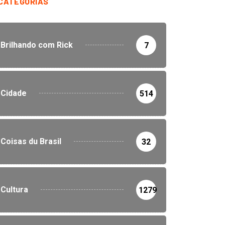
CATEGORIAS
Brilhando com Rick
7
Cidade
514
Coisas du Brasil
32
Cultura
1279