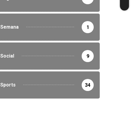
Semana
1
Social
9
Sports
34