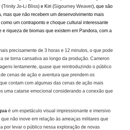
 (
Trinity Jo-Li Bliss
) e Kiri (
Sigourney Weaver
), que são
uia, mas que não recebem um desenvolvimento mais
 como um contraponto e choque cultural interessante
de e riqueza de biomas que existem em Pandora, com a
is precisamente de 3 horas e 12 minutos, o que pode
ca se torna cansativa ao longo da produção. Cameron
gens lentamente, quase que reintroduzindo o público
to de cenas de ação e aventura que prendem os
al que contam com algumas das cenas de ação mais
os uma catarse emocional considerando a conexão que
gua
é um espetáculo visual impressionante e imersivo
 que não inove em relação às ameaças militares que
ca por levar o público nessa exploração de novas