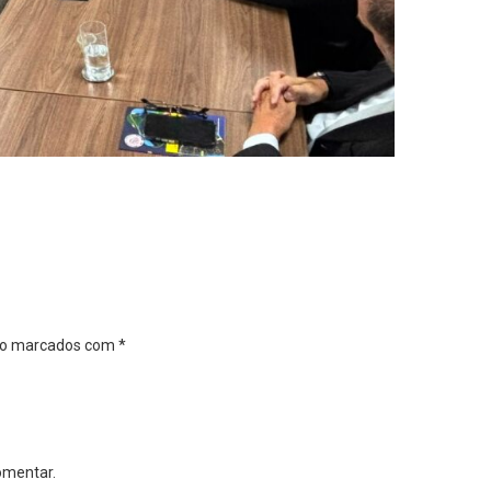
são marcados com
*
omentar.