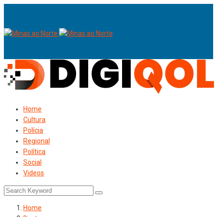
Home
Cultura
Polícia
Regional
Política
Social
Videos
Home