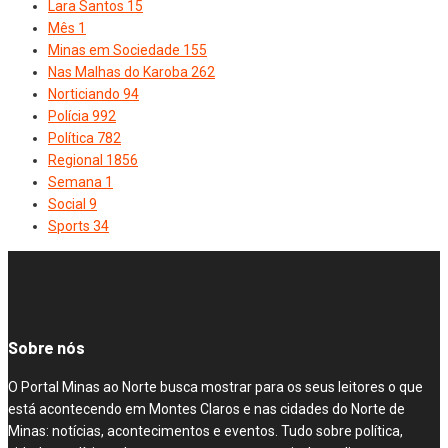
Lara Santos
15
Mês
1
Minas em Sociedade
155
Nas Malhas do Karoba
262
Norticiando
94
Polícia
992
Política
782
Regional
1856
Semana
1
Social
9
Sports
34
Sobre nós
O Portal Minas ao Norte busca mostrar para os seus leitores o que
está acontecendo em Montes Claros e nas cidades do Norte de
Minas: notícias, acontecimentos e eventos. Tudo sobre política,