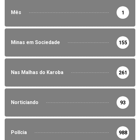
Mês
1
Minas em Sociedade
155
Nas Malhas do Karoba
261
Norticiando
93
Polícia
988