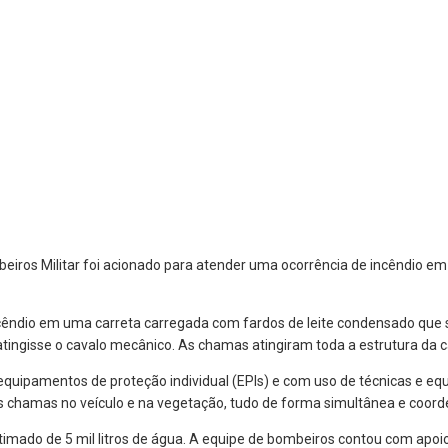
eiros Militar foi acionado para atender uma ocorrência de incêndio em 
cêndio em uma carreta carregada com fardos de leite condensado que se
tingisse o cavalo mecânico. As chamas atingiram toda a estrutura da
 equipamentos de proteção individual (EPIs) e com uso de técnicas e eq
e às chamas no veículo e na vegetação, tudo de forma simultânea e coor
o de 5 mil litros de água. A equipe de bombeiros contou com apoio da