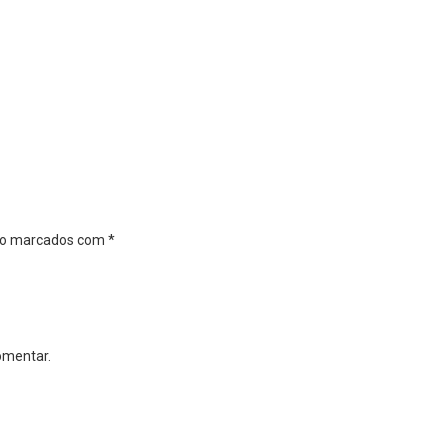
são marcados com
*
omentar.