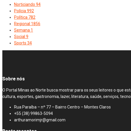
Norticiando
94
Polícia
992
Política
782
Regional
1856
Semana
1
Social
9
Sports
34
Sobre nós
O Portal Minas ao Norte busca mostrar para os seus leitores o que est
cultura, esportes, gastronomia, lazer, literatura, saúde, serviços, t
Rua Paraíba – nº 77 – Bairro Centro – Montes Claros
+55 (38) 99863-5094
arthuramorimjr@gmail.com
Posts recentes