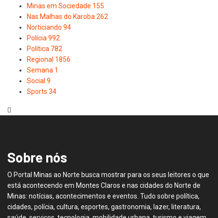
Minas em Sociedade
155
Nas Malhas do Karoba
262
Norticiando
94
Polícia
992
Política
782
Regional
1856
Semana
1
Social
9
Sports
34
Sobre nós
O Portal Minas ao Norte busca mostrar para os seus leitores o que
está acontecendo em Montes Claros e nas cidades do Norte de
Minas: notícias, acontecimentos e eventos. Tudo sobre política,
cidades, polícia, cultura, esportes, gastronomia, lazer, literatura,
saúde, serviços, tecnologia, mobilidade urbana, turismo e viagem.