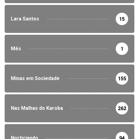
Lara Santos
15
Mês
1
Minas em Sociedade
155
Nas Malhas do Karoba
262
Norticiando
94