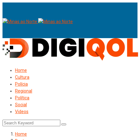
Home
Cultura
Polícia
Regional
Política
Social
Videos
Home