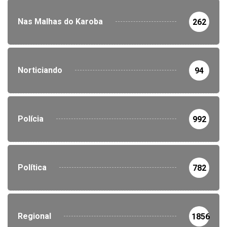
Nas Malhas do Karoba
262
Norticiando
94
Polícia
992
Política
782
Regional
1856