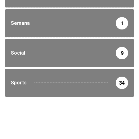
Semana
1
Social
9
Sports
34