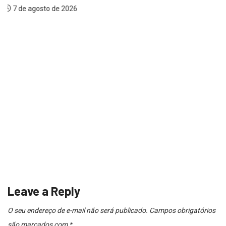
DESTAQUE
POLÍCIA
Assalto a ônibus falha graças a reação...
7 de agosto de 2026
Leave a Reply
O seu endereço de e-mail não será publicado.
Campos obrigatórios
são marcados com
*