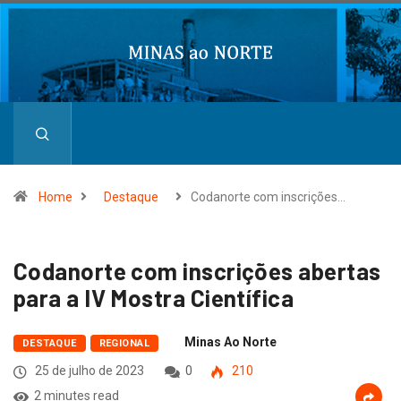
Home
Destaque
Codanorte com inscrições…
Codanorte com inscrições abertas
para a IV Mostra Científica
Minas Ao Norte
DESTAQUE
REGIONAL
25 de julho de 2023
0
210
2 minutes read