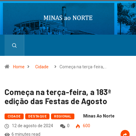
Home
Cidade
Começa na terça-feira,…
Começa na terça-feira, a 183ª
edição das Festas de Agosto
Minas Ao Norte
CIDADE
DESTAQUE
REGIONAL
12 de agosto de 2024
0
600
6 minutes read