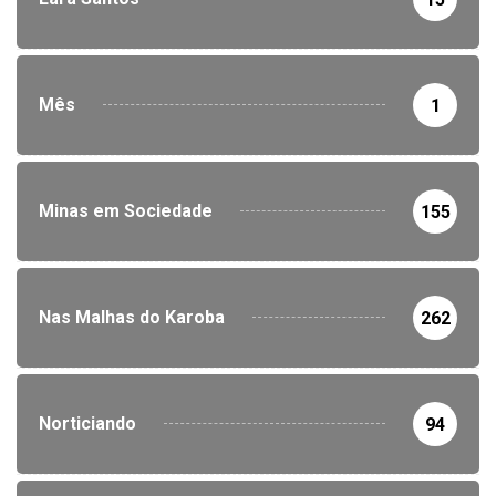
Mês
1
Minas em Sociedade
155
Nas Malhas do Karoba
262
Norticiando
94