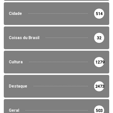
Cidade
514
Coisas du Brasil
32
Cultura
1279
Destaque
2473
Geral
503