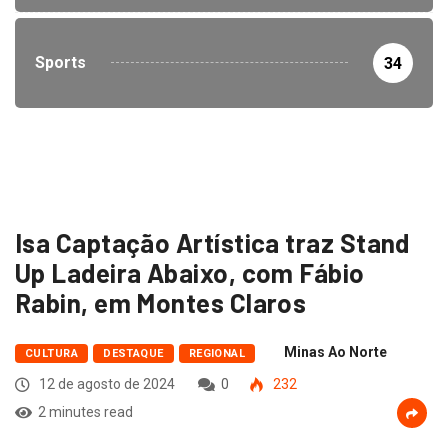
Sports
34
Isa Captação Artística traz Stand
Up Ladeira Abaixo, com Fábio
Rabin, em Montes Claros
Minas Ao Norte
CULTURA
DESTAQUE
REGIONAL
12 de agosto de 2024
0
232
2 minutes read