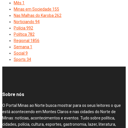
Mês
1
Minas em Sociedade
155
Nas Malhas do Karoba
262
Norticiando
94
Polícia
992
Política
782
Regional
1856
Semana
1
Social
9
Sports
34
Sobre nós
O Portal Minas ao Norte busca mostrar para os seus leitores o que
está acontecendo em Montes Claros e nas cidades do Norte de
Minas: notícias, acontecimentos e eventos. Tudo sobre política,
cidades, polícia, cultura, esportes, gastronomia, lazer, literatura,