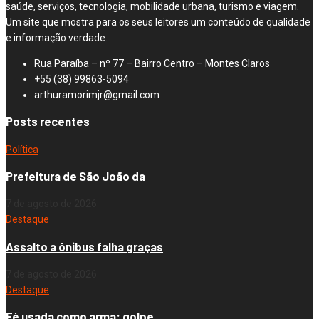
saúde, serviços, tecnologia, mobilidade urbana, turismo e viagem.
Um site que mostra para os seus leitores um conteúdo de qualidade
e informação verdade.
Rua Paraíba – nº 77 – Bairro Centro – Montes Claros
+55 (38) 99863-5094
arthuramorimjr@gmail.com
Posts recentes
Política
Prefeitura de São João da
7 de agosto de 2026
Destaque
Assalto a ônibus falha graças
7 de agosto de 2026
Destaque
Fé usada como arma: golpe