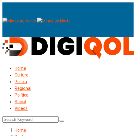
Home
Cultura
Polícia
Regional
Política
Social
Videos
Home