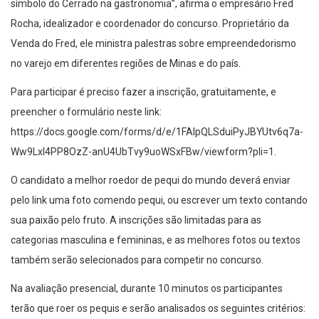
símbolo do Cerrado na gastronomia”, afirma o empresário Fred
Rocha, idealizador e coordenador do concurso. Proprietário da
Venda do Fred, ele ministra palestras sobre empreendedorismo
no varejo em diferentes regiões de Minas e do país.
Para participar é preciso fazer a inscrição, gratuitamente, e
preencher o formulário neste link:
https://docs.google.com/forms/d/e/1FAIpQLSduiPyJBYUtv6q7a-
Ww9LxI4PP8OzZ-anU4UbTvy9uoWSxFBw/viewform?pli=1.
O candidato a melhor roedor de pequi do mundo deverá enviar
pelo link uma foto comendo pequi, ou escrever um texto contando
sua paixão pelo fruto. A inscrições são limitadas para as
categorias masculina e femininas, e as melhores fotos ou textos
também serão selecionados para competir no concurso.
Na avaliação presencial, durante 10 minutos os participantes
terão que roer os pequis e serão analisados os seguintes critérios: