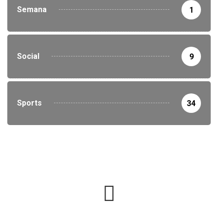
Semana
1
Social
9
Sports
34