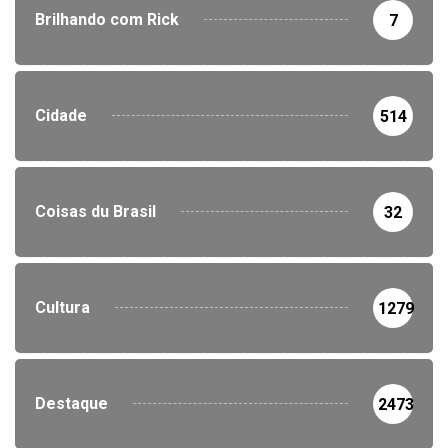
Brilhando com Rick
7
Cidade
514
Coisas du Brasil
32
Cultura
1279
Destaque
2473