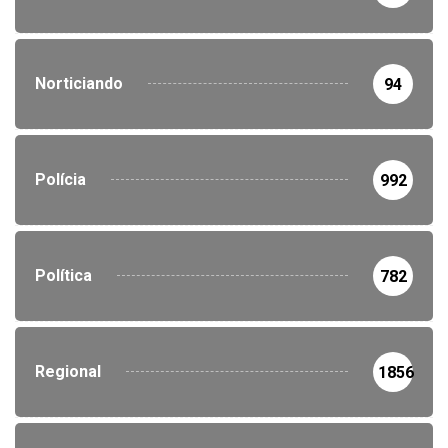
Norticiando
94
Polícia
992
Política
782
Regional
1856