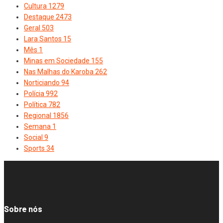
Cultura
1279
Destaque
2473
Geral
503
Lara Santos
15
Mês
1
Minas em Sociedade
155
Nas Malhas do Karoba
262
Norticiando
94
Polícia
992
Política
782
Regional
1856
Semana
1
Social
9
Sports
34
Sobre nós