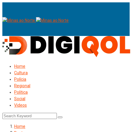
Home
Cultura
Polícia
Regional
Política
Social
Videos
Home