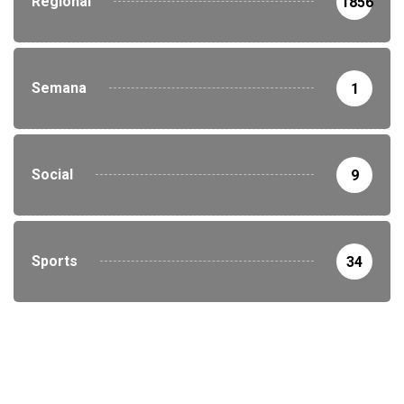
Regional
1856
Semana
1
Social
9
Sports
34