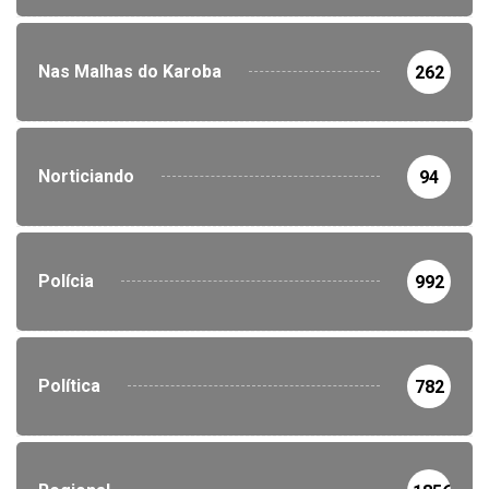
Nas Malhas do Karoba
262
Norticiando
94
Polícia
992
Política
782