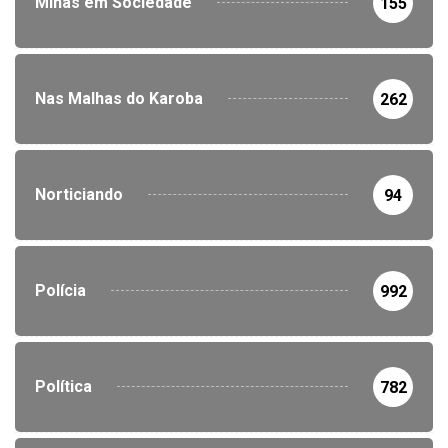
Minas em Sociedade
155
Nas Malhas do Karoba
262
Norticiando
94
Polícia
992
Política
782