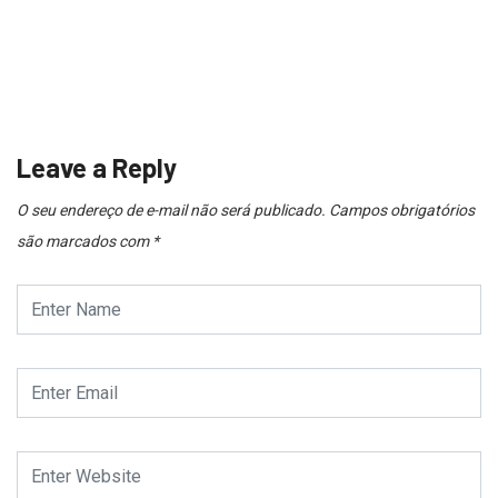
DESTAQUE
POLÍCIA
Assalto a ônibus falha graças a reação...
7 de agosto de 2026
Leave a Reply
O seu endereço de e-mail não será publicado.
Campos obrigatórios
são marcados com
*