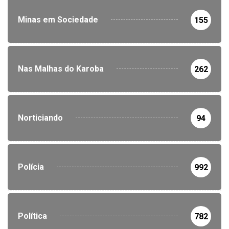
Minas em Sociedade
155
Nas Malhas do Karoba
262
Norticiando
94
Polícia
992
Política
782