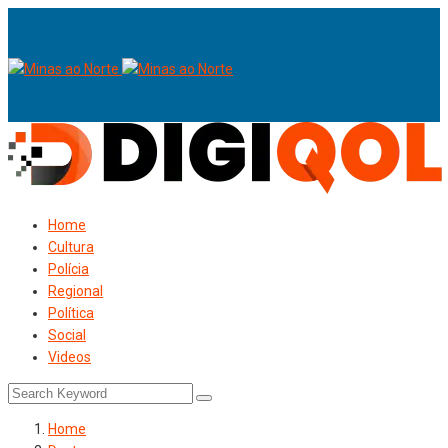
Home
Cultura
Polícia
Regional
Política
Social
Videos
Home