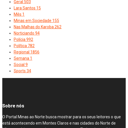
Geral
503
Lara Santos
15
Mês
1
Minas em Sociedade
155
Nas Malhas do Karoba
262
Norticiando
94
Polícia
992
Política
782
Regional
1856
Semana
1
Social
9
Sports
34
Sobre nós
O Portal Minas ao Norte busca mostrar para os seus leitores o que
está acontecendo em Montes Claros e nas cidades do Norte de