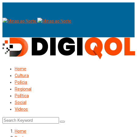
Home
Cultura
Polícia
Regional
Política
Social
Videos
Home