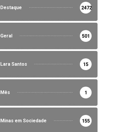
Destaque
2472
Geral
501
Lara Santos
15
Mês
1
Minas em Sociedade
155