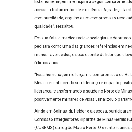
Esta homenagem me inspira a seguir comprometido 
acesso a tratamentos de excelência. Agradeço també
com humildade, orgulho e um compromisso renovado
qualidade”, ressaltou.
Em sua fala, o médico radio-oncologista e deputado 
pediatra como uma das grandes referências em neope
menos favorecidos, e seus espírito de líder que ele
últimos anos.
“Essa homenagem reforçam o compromisso de Helde
Minas, reconhecendo sua liderança e impacto positiv
liderança, transformando a saúde no Norte de Mina
positivamente milhares de vidas”, finalizou o parlam
Ainda em Salinas, dr. Helder e a esposa, participar
Comissão Intergestores Bipartite de Minas Gerais (C
(COSEMS) da região Macro Norte. O evento reuniu s