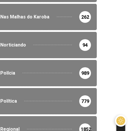
Nas Malhas do Karoba
262
Norticiando
94
Polícia
989
Política
779
Regional
1852