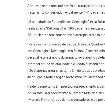
Somente neste ano, até o mês de outubro, foram re
tratamento conservador. Atualmente, 141 paciente
Já a Unidade de Extensão em Oncologia Clínica foi 
realizadas 2.359 consultas, 585 pacientes realizam q
851 pacientes realizam hormonioterapia oral e injetá
“Para nós da Fundação de Saúde Dilson de Quadros 
em Oncologia e Nefrologia, em Salinas. E ser rec
pessoal; é um símbolo do impacto do trabalho coleti
oferecer saúde de qualidade e cuidado humanizado a
não é apenas meu, mas também de todos os profissi
Instituição a toda a região norte-mineira”, destaco
Helder Leone também prestou agradecimento à Câmar
de Salinas. “Agradecimento à Câmara Municipal de S
(Marcelo Petrone), aos demais vereadores e ao pov