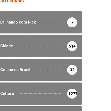
CATEGORIAS
Brilhando com Rick
7
Cidade
514
Coisas du Brasil
32
Cultura
1277