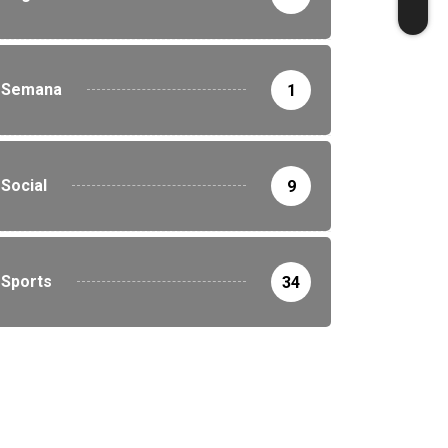
Semana
1
Social
9
Sports
34