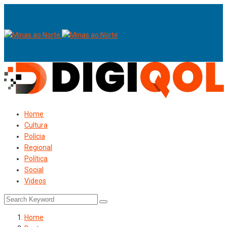
Home
Cultura
Polícia
Regional
Política
Social
Videos
Home