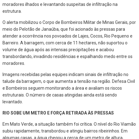
moradores ilhados e levantando suspeitas de infiltração na
estrutura.
O alerta mobilizou o Corpo de Bombeiros Militar de Minas Gerais, por
meio do Pelotão de Janaúba, que foi acionado às pressas para
atender a ocorrência nos povoados de Lajes, Cocos, Rio Pequeno e
Barreiro. A barragem, com cerca de 11 hectares, não suportou o
volume de água após as intensas precipitações e acabou
transbordando, invadindo residências e espalhando medo entre os
moradores.
Imagens recebidas pelas equipes indicam sinais de infiltração no
talude da barragem, o que aumenta a tensão na região. Defesa Civil
e Bombeiros seguem monitorando a área e avaliam os riscos
estruturais. O número de casas atingidas ainda está sendo
levantado.
RIO SOBE UM METRO E FORÇA RETIRADA ÀS PRESSAS
Em Mato Verde, a situação também foi crítica. O nível do Rio Viamão
subiu rapidamente, transbordou e atingiu bairros ribeirinhos. Em
algumas casas, a água chegou a cerca de um metro de altura,