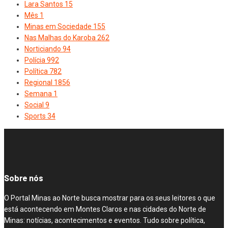
Lara Santos
15
Mês
1
Minas em Sociedade
155
Nas Malhas do Karoba
262
Norticiando
94
Polícia
992
Política
782
Regional
1856
Semana
1
Social
9
Sports
34
Sobre nós
O Portal Minas ao Norte busca mostrar para os seus leitores o que
está acontecendo em Montes Claros e nas cidades do Norte de
Minas: notícias, acontecimentos e eventos. Tudo sobre política,