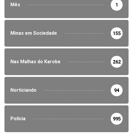
Mês
1
Minas em Sociedade
155
Nas Malhas do Karoba
262
Norticiando
94
Polícia
995