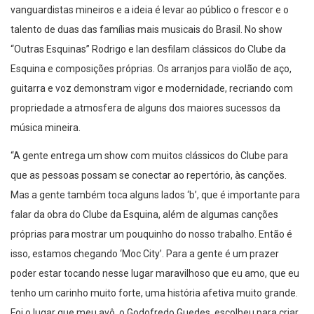
vanguardistas mineiros e a ideia é levar ao público o frescor e o
talento de duas das famílias mais musicais do Brasil. No show
“Outras Esquinas” Rodrigo e Ian desfilam clássicos do Clube da
Esquina e composições próprias. Os arranjos para violão de aço,
guitarra e voz demonstram vigor e modernidade, recriando com
propriedade a atmosfera de alguns dos maiores sucessos da
música mineira.
“A gente entrega um show com muitos clássicos do Clube para
que as pessoas possam se conectar ao repertório, às canções.
Mas a gente também toca alguns lados ‘b’, que é importante para
falar da obra do Clube da Esquina, além de algumas canções
próprias para mostrar um pouquinho do nosso trabalho. Então é
isso, estamos chegando ‘Moc City’. Para a gente é um prazer
poder estar tocando nesse lugar maravilhoso que eu amo, que eu
tenho um carinho muito forte, uma história afetiva muito grande.
Foi o lugar que meu avô, o Godofredo Guedes, escolheu para criar