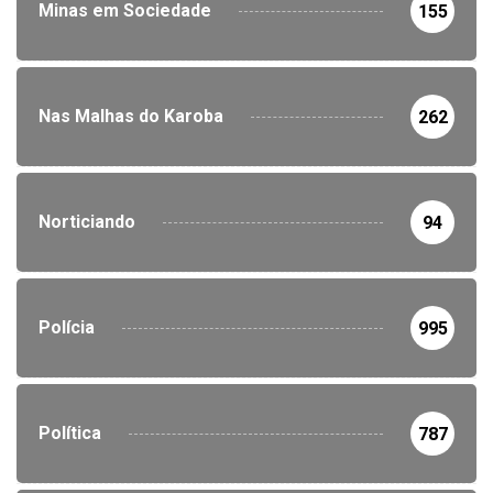
Minas em Sociedade
155
Nas Malhas do Karoba
262
Norticiando
94
Polícia
995
Política
787