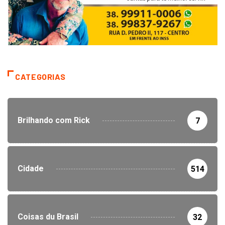
CATEGORIAS
Brilhando com Rick
7
Cidade
514
Coisas du Brasil
32