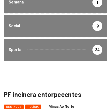
Semana
1
Social
9
Sports
34
PF incinera entorpecentes
Minas Ao Norte
DESTAQUE
POLÍCIA