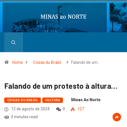
Home
Coisas du Brasil
Falando de um…
Falando de um protesto à altura…
Minas Ao Norte
COISAS DU BRASIL
CULTURA
12 de agosto de 2024
0
127
3 minutes read