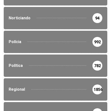
Norticiando
94
Polícia
992
Política
782
Regional
1856