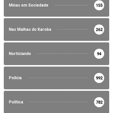
Minas em Sociedade
155
Nas Malhas do Karoba
262
Norticiando
94
Polícia
992
Política
782