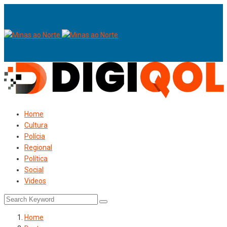
Home
Cultura
Polícia
Regional
Política
Social
Videos
Home