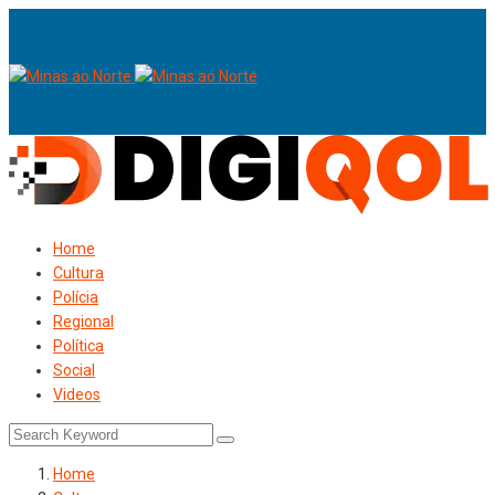
Home
Cultura
Polícia
Regional
Política
Social
Videos
Home