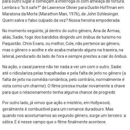
para outro lugar e começam a interrogá-lo com ameaça de tortura.
Lembra o “Is it safe?” de Lawrence Olivier para Dustin Hoffman em
Maratona da Morte (Marathon Man, 1976), de John Schlesinger.
Quem salva o falso culpado da vez? Nossa heroína empoderada.
No momento seguinte, já dentro do outro gênero, Ana de Armas,
aliás, Sadie, foge dos bandidos dirigindo um ônibus de turismo no
Paquistão. Chris Evans, ou melhor, Cole, não pertence ao gênero,
mas o gênero o acolhe e ele acaba matando alguns na traseira, na
lateral, pendurado do lado de fora e sempre prestes a cair do ônibus.
Na ação, o casal parece não ter nada a ver um com o outro. Sadie
até o ridiculariza pelas trapalhadas e pela falta de jeito no gênero (a
falta de jeito na comédia romântica, pelo contrário, normalmente é
vista como um charme). O filme precisa mudar novamente a chave
para que o relacionamento tenha alguma chance de progredir.
Por outro lado, já vimos que ação e mistério, em Hollywood,
geralmente é combustível para um romance duradouro. Mas
quando nos acostumamos ao segundo gênero, surge um terceiro: a
sátira. E é nesse campo que o filme finalmente acontece.