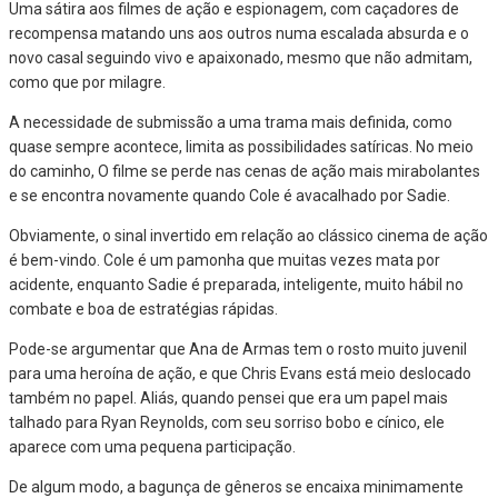
Uma sátira aos filmes de ação e espionagem, com caçadores de
recompensa matando uns aos outros numa escalada absurda e o
novo casal seguindo vivo e apaixonado, mesmo que não admitam,
como que por milagre.
A necessidade de submissão a uma trama mais definida, como
quase sempre acontece, limita as possibilidades satíricas. No meio
do caminho, O filme se perde nas cenas de ação mais mirabolantes
e se encontra novamente quando Cole é avacalhado por Sadie.
Obviamente, o sinal invertido em relação ao clássico cinema de ação
é bem-vindo. Cole é um pamonha que muitas vezes mata por
acidente, enquanto Sadie é preparada, inteligente, muito hábil no
combate e boa de estratégias rápidas.
Pode-se argumentar que Ana de Armas tem o rosto muito juvenil
para uma heroína de ação, e que Chris Evans está meio deslocado
também no papel. Aliás, quando pensei que era um papel mais
talhado para Ryan Reynolds, com seu sorriso bobo e cínico, ele
aparece com uma pequena participação.
De algum modo, a bagunça de gêneros se encaixa minimamente