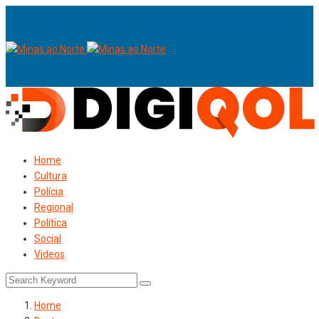
Home
Cultura
Polícia
Regional
Política
Social
Videos
Home