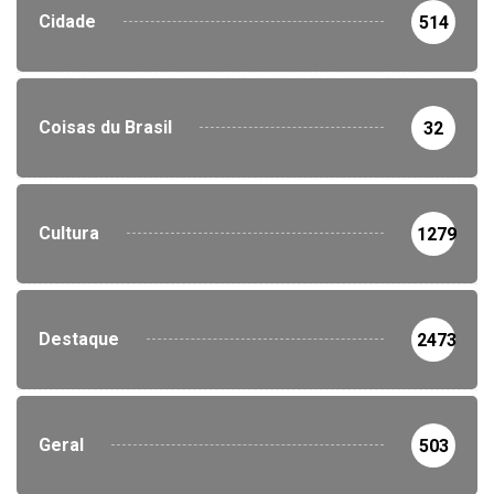
Cidade
514
Coisas du Brasil
32
Cultura
1279
Destaque
2473
Geral
503