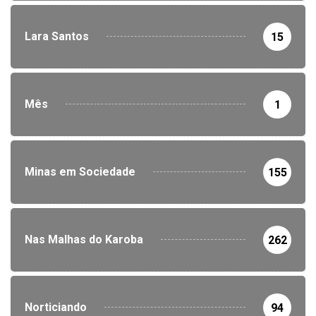
Lara Santos
15
Mês
1
Minas em Sociedade
155
Nas Malhas do Karoba
262
Norticiando
94