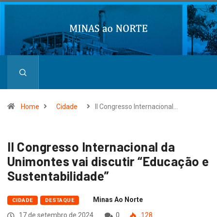
Home
Cidade
II Congresso Internacional…
II Congresso Internacional da
Unimontes vai discutir “Educação e
Sustentabilidade”
Minas Ao Norte
CIDADE
DESTAQUE
17 de setembro de 2024
0
128