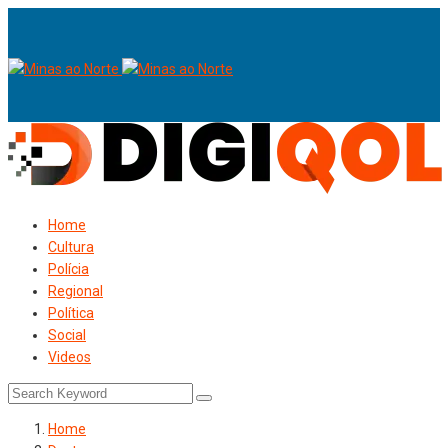
Home
Cultura
Polícia
Regional
Política
Social
Videos
Home