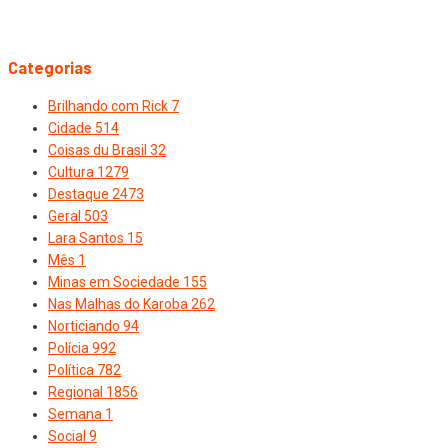
Categorias
Brilhando com Rick
7
Cidade
514
Coisas du Brasil
32
Cultura
1279
Destaque
2473
Geral
503
Lara Santos
15
Mês
1
Minas em Sociedade
155
Nas Malhas do Karoba
262
Norticiando
94
Polícia
992
Política
782
Regional
1856
Semana
1
Social
9