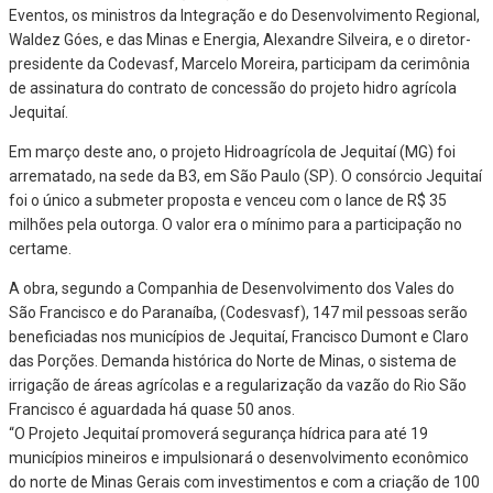
Eventos, os ministros da Integração e do Desenvolvimento Regional,
Waldez Góes, e das Minas e Energia, Alexandre Silveira, e o diretor-
presidente da Codevasf, Marcelo Moreira, participam da cerimônia
de assinatura do contrato de concessão do projeto hidro agrícola
Jequitaí.
Em março deste ano, o projeto Hidroagrícola de Jequitaí (MG) foi
arrematado, na sede da B3, em São Paulo (SP). O consórcio Jequitaí
foi o único a submeter proposta e venceu com o lance de R$ 35
milhões pela outorga. O valor era o mínimo para a participação no
certame.
A obra, segundo a Companhia de Desenvolvimento dos Vales do
São Francisco e do Paranaíba, (Codesvasf), 147 mil pessoas serão
beneficiadas nos municípios de Jequitaí, Francisco Dumont e Claro
das Porções. Demanda histórica do Norte de Minas, o sistema de
irrigação de áreas agrícolas e a regularização da vazão do Rio São
Francisco é aguardada há quase 50 anos.
“O Projeto Jequitaí promoverá segurança hídrica para até 19
municípios mineiros e impulsionará o desenvolvimento econômico
do norte de Minas Gerais com investimentos e com a criação de 100