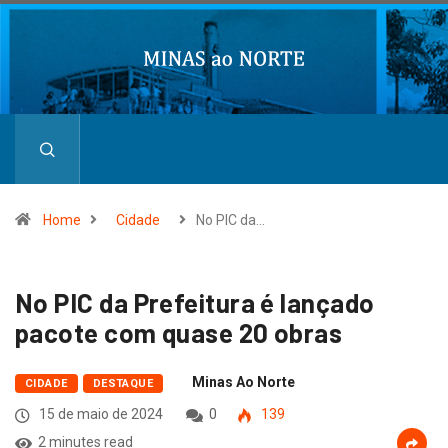
Home
Cidade
No PIC da…
No PIC da Prefeitura é lançado
pacote com quase 20 obras
Minas Ao Norte
CIDADE
DESTAQUE
15 de maio de 2024
0
139
2 minutes read