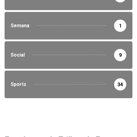
Semana
1
Social
9
Sports
34