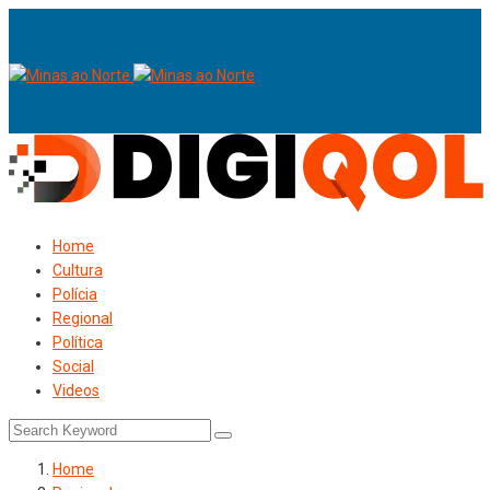
Home
Cultura
Polícia
Regional
Política
Social
Videos
Home