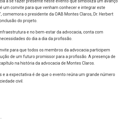
ia a se fazer presente neste evento que simboliza um avanço
ste é um convite para que venham conhecer e integrar este
”, comemora o presidente da OAB Montes Claros, Dr. Herbert
onclusão do projeto.
infraestrutura e no bem-estar da advocacia, conta com
ecessidades do dia a dia da profissão.
vite para que todos os membros da advocacia participem
ução de um futuro promissor para a profissão. A presença de
pítulo na história da advocacia de Montes Claros.
os e a expectativa é de que o evento reúna um grande número
iedade civil.
…