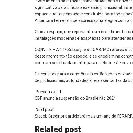
“Com imensa satisfação, convidamos toda a advocac
significativo para o nosso exercício profissional. E
espaço que foi pensado e construído para todos nós
Alcântara Ferreira, que expressa sua alegria com a c
O novo espaço, que representa um investimento na 
instalações modernas e adaptadas para atender às n
CONVITE – A 11ª Subseção da OAB/MG reforça o con
deste momento tão especial e se engajem na constr
cada um será fundamental para celebrar este novo ca
Os convites para a cerimônia já estão sendo enviad
de profissionais, autoridades e representantes da soc
Previous post
CBF anuncia suspensão do Brasileirão 2024
Next post
Sicoob Credinor participará mais um ano da FERARP
Related post