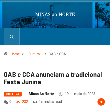
Home
Cultura
OAB e CCA…
OAB e CCA anunciam a tradicional
Festa Junina
Minas Ao Norte
19 de maio de 2023
CULTURA
0
232
2 minutes read