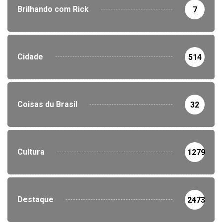
Brilhando com Rick
7
Cidade
514
Coisas du Brasil
32
Cultura
1279
Destaque
2473