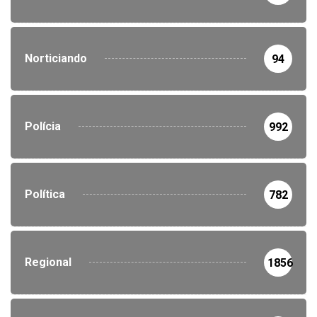
Norticiando
94
Polícia
992
Política
782
Regional
1856