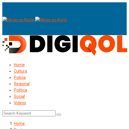
Home
Cultura
Polícia
Regional
Política
Social
Videos
Home