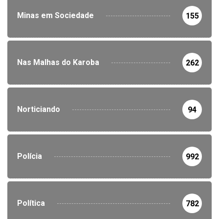
Minas em Sociedade
155
Nas Malhas do Karoba
262
Norticiando
94
Polícia
992
Política
782