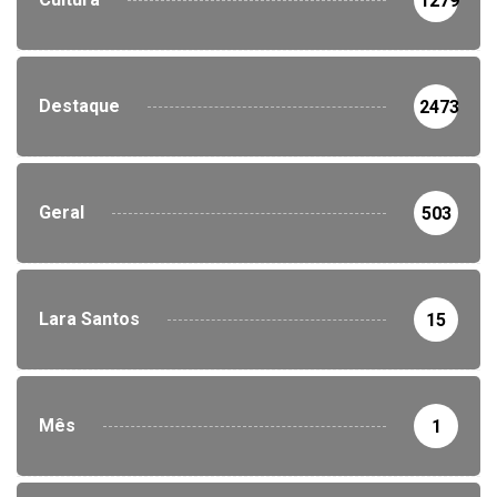
1279
Destaque
2473
Geral
503
Lara Santos
15
Mês
1