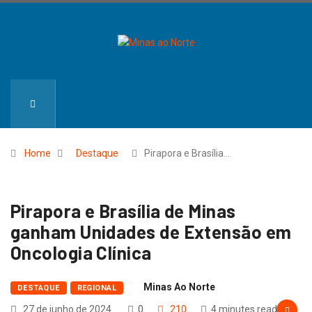
Home
Destaque
Pirapora e Brasília…
Pirapora e Brasília de Minas
ganham Unidades de Extensão em
Oncologia Clínica
Minas Ao Norte
DESTAQUE
REGIONAL
27 de junho de 2024
0
210
4 minutes read