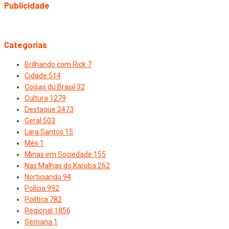
Publicidade
Categorias
Brilhando com Rick
7
Cidade
514
Coisas du Brasil
32
Cultura
1279
Destaque
2473
Geral
503
Lara Santos
15
Mês
1
Minas em Sociedade
155
Nas Malhas do Karoba
262
Norticiando
94
Polícia
992
Política
782
Regional
1856
Semana
1