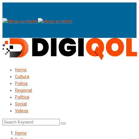
Home
Cultura
Polícia
Regional
Política
Social
Videos
Home