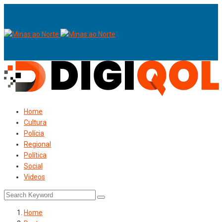
Home
Cultura
Polícia
Regional
Política
Social
Videos
Home