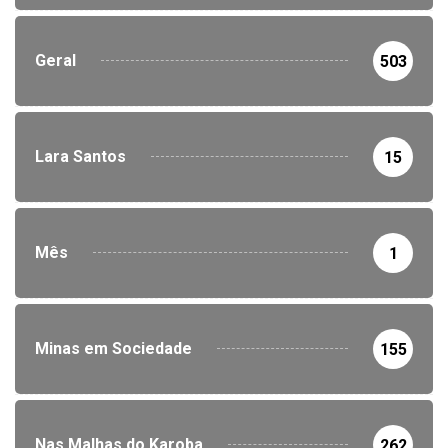
Geral
503
Lara Santos
15
Mês
1
Minas em Sociedade
155
Nas Malhas do Karoba
262