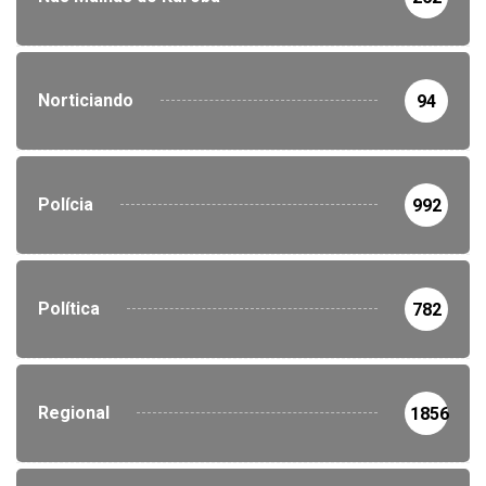
Norticiando
94
Polícia
992
Política
782
Regional
1856