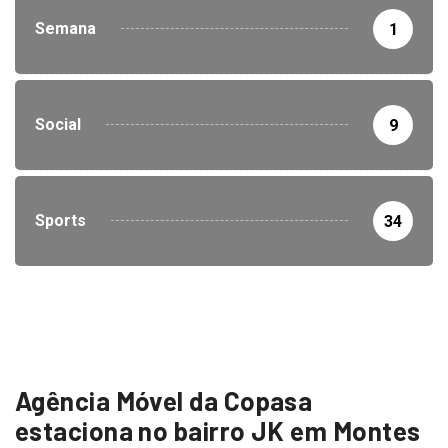
Semana
1
Social
9
Sports
34
Agência Móvel da Copasa
estaciona no bairro JK em Montes