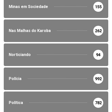
Minas em Sociedade
155
Nas Malhas do Karoba
262
Norticiando
94
Polícia
992
Política
782