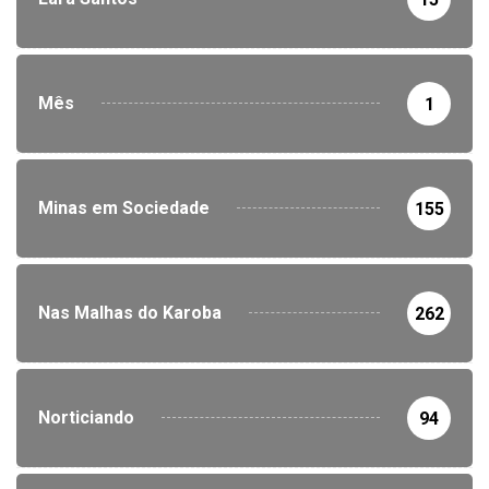
Mês
1
Minas em Sociedade
155
Nas Malhas do Karoba
262
Norticiando
94