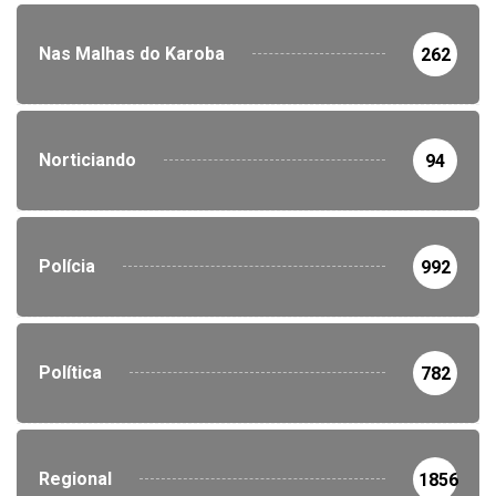
Nas Malhas do Karoba
262
Norticiando
94
Polícia
992
Política
782
Regional
1856