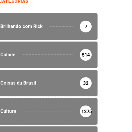
CATEGORIAS
Brilhando com Rick
7
Cidade
514
Coisas du Brasil
32
Cultura
1275