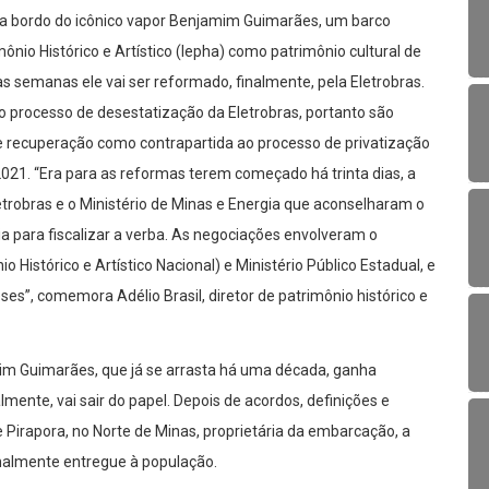
 a bordo do icônico vapor Benjamim Guimarães, um barco
ônio Histórico e Artístico (Iepha) como patrimônio cultural de
s semanas ele vai ser reformado, finalmente, pela Eletrobras.
o processo de desestatização da Eletrobras, portanto são
e recuperação como contrapartida ao processo de privatização
021. “Era para as reformas terem começado há trinta dias, a
Eletrobras e o Ministério de Minas e Energia que aconselharam o
ia para fiscalizar a verba. As negociações envolveram o
o Histórico e Artístico Nacional) e Ministério Público Estadual, e
ses”, comemora Adélio Brasil, diretor de patrimônio histórico e
im Guimarães, que já se arrasta há uma década, ganha
mente, vai sair do papel. Depois de acordos, definições e
Pirapora, no Norte de Minas, proprietária da embarcação, a
inalmente entregue à população.