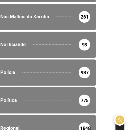
Nas Malhas do Karoba
261
Norticiando
93
Polícia
987
Política
775
Regional
1848