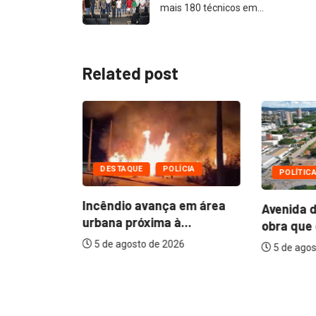
mais 180 técnicos em…
Related post
DESTAQUE
POLÍCIA
POLÍTIC
ÍCIA
Incêndio avança em área
Avenida d
urbana próxima à...
obra que 
17 anos
5 de agosto de 2026
5 de agos
26