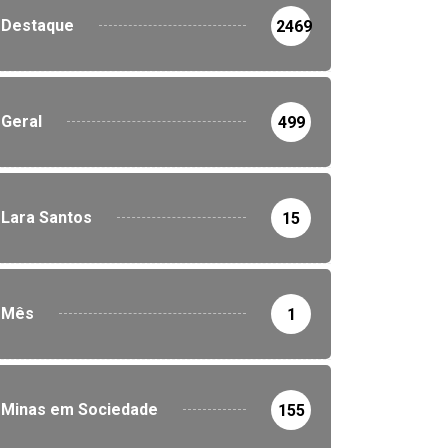
Destaque
2469
Geral
499
Lara Santos
15
Mês
1
Minas em Sociedade
155