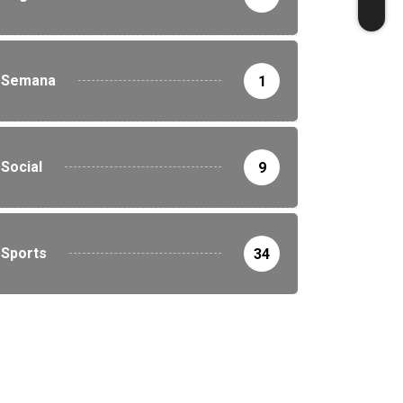
Semana
1
Social
9
Sports
34