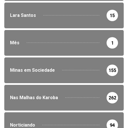
Lara Santos
15
Mês
1
Minas em Sociedade
155
Nas Malhas do Karoba
262
Norticiando
94