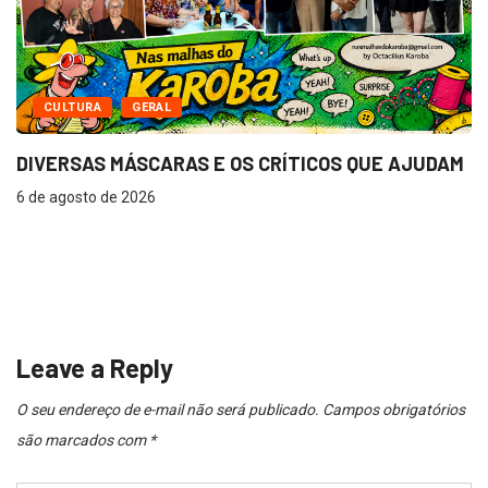
CULTURA
GERAL
DIVERSAS MÁSCARAS E OS CRÍTICOS QUE AJUDAM
6 de agosto de 2026
E
M
6 
Leave a Reply
O seu endereço de e-mail não será publicado.
Campos obrigatórios
são marcados com
*